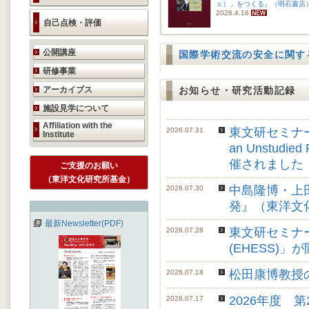
ェ）」をつくる』（明石書店
2026.4.16
自己点検・評価
研究活動のご案内
公開講座
国際学術交流の安全に関す
研修事業
アーカイブス
お知らせ・研究活動記録
施設見学について
Affiliation with the
東文研セミナー「A Bu
2026.07.31
Institute
an Unstudied 
催されました
ご支援のお願い
（東洋文化研究所基金）
中島隆博・上田遥
2026.07.30
発』（東洋文
最新Newsletter(PDF)
東文研セミナー「Lect
2026.07.28
(EHESS)
松田康博教授
2026.07.18
2026年度
2026.07.17