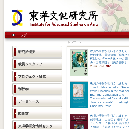
トップ
トップ ＞
教員の著作が刊行されました
研究所概要
松田康博・黄偉修編『蔡英文
権期の台湾ーー内政・中台関
係・国際関係』（晃洋書房）
教員＆スタッフ
2026.6.24
プロジェクト研究
教員の著作が刊行されました
Tomoko Masuya, et al. "Pers
刊行物
World Histories in the Mongol
Era: The Compilation and
Transmission of Rashid al-Din
データベース
Jamiʿ al-Tavarikh", Edinburgh
University Press
2026.4.17
図書室
教員の著作が刊行されました
藏本龍介・土佐桂子 編著『現
ミャンマーにおける社会支援
東洋学研究情報センター
人類学：「協会（アティンア