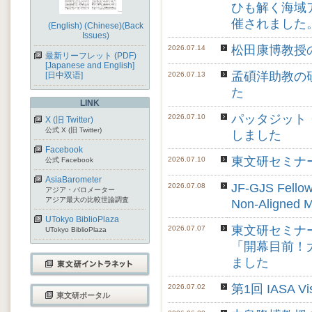
ひも解く海域
催されました
(English)
(Chinese)
(Back
Issues)
松田康博教授
2026.07.14
最新リーフレット (PDF)
[Japanese and English]
孟碩洋助教の研究論
[日中双语]
2026.07.13
た
LINK
パッタジッ
2026.07.10
X (旧 Twitter)
公式 X (旧 Twitter)
しました
Facebook
東文研セミナ
2026.07.10
公式 Facebook
AsiaBarometer
JF-GJS Fellow
2026.07.08
アジア・バロメーター
アジア最大の比較世論調査
Non-Align
UTokyo BiblioPlaza
東文研セミナ
2026.07.07
UTokyo BiblioPlaza
「開幕目前！
ました
第1回 IASA Vi
2026.07.02
東文研ポータル