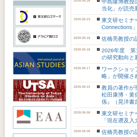
中島隆博教授
2026.06.28
当化」が読売新
東文研セミナー「 Le
2026.06.23
Connecti
佐橋亮教授の
2026.06.19
2026年度
2026.06.18
の研究動向と
ワークショッ
2026.06.17
略」が開催さ
教員の著作が
2026.06.10
松田康博・黄
係』（晃洋書
東文研セミナ
2026.06.09
「現在遡及入
佐橋亮教授の
2026.06.09