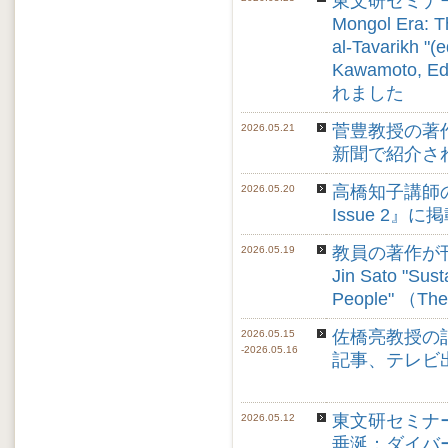
東文研セミナー「東洋
Mongol Era: T
al-Tavarikh "
Kawamoto, E
れました
菅豊教授の著
2026.05.21
新聞で紹介さ
高橋知子講師の共同研
2026.05.20
Issue 2』
教員の著作が
2026.05.19
Jin Sato "Sust
People" （The
佐橋亮教授の
2026.05.15
-2026.05.16
記事、テレビ
東文研セミナ
2026.05.12
垂涎：ダイバー