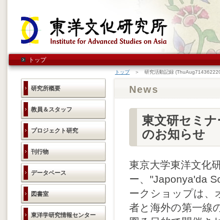
トップ
トップ
＞ 研究活動記録 (ThuAug714362220
News
研究所概要
教員＆スタッフ
東文研セミナー "J
プロジェクト研究
のお知らせ
刊行物
東京大学東洋文化研究
データベース
ー、"Japonya'da
ークショップは、
図書室
者と海外の第一線
東洋学研究情報センター