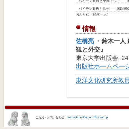
バイデン政権と東南アジア――
バイデン政権と欧州――米欧関
おわりに（鈴木一人）
情報
佐橋亮
・鈴木一人 
観と外交』
東京大学出版会, 242ペー
出版社ホ―ムペ―
東洋文化研究所教
ご意見・お問い合わせ：