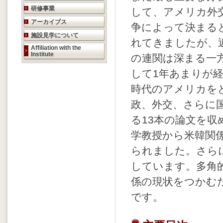
研修事業
して、アメリカ外
アーカイブス
争によって決まる
施設見学について
れてきましたが、
Affiliation with the
Institute
の連関は深まる一
して1年あまりが
時代のアメリカを
政、外交、さらに
る13本の論文を
学教授から米韓関
られました。さら
しています。多角
係の現状をつかむ
です。