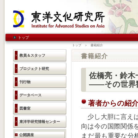
トップ
トップ ＞ 書籍紹介
書籍紹介
教員＆スタッフ
プロジェクト研究
佐橋亮・鈴木一
刊行物
――その世界
データベース
著者からの紹
図書室
少し大胆に言えば
東洋学研究情報センター
向は今の国際関係
研究活動のご案内
まだ最も重要な分
公開講座