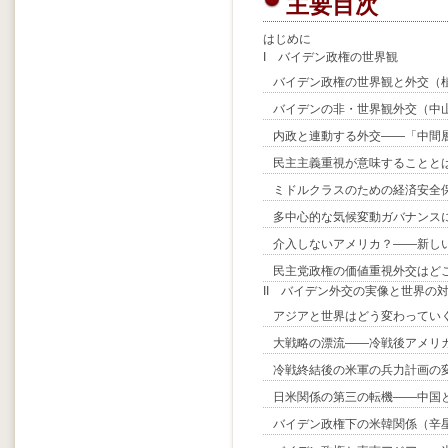
主要目次
はじめに
I バイデン政権の世界観
バイデン政権の世界観と外交（
バイデンの非・世界観外交（中
内政と連動する外交――「中間
民主主義重視が意味することと
ミドルクラスのための経済安全
多中心的な気候変動ガバナンス
介入しないアメリカ？――新し
民主党政権の価値重視外交はど
II バイデン外交の実像と世界の
アジアと世界はどう変わってい
大戦略の漂流――冷戦後アメリ
冷戦終結後の米軍の兵力計画の
日米関係の第三の転機――中国
バイデン政権下の米韓関係（辛