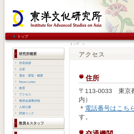
トップ
トップ ＞
アクセス
研究所概要
所長挨拶
沿革
通史・要覧・概要
住所
News Letter
教育
〒113-0033 
アクセス
内）
教授会議事抄録
＊
電話番号はこち
人材公募
関連リンク
す。
教員＆スタッフ
交通機関