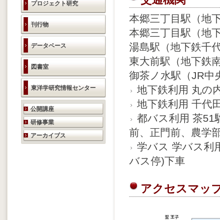
プロジェクト研究
本郷三丁目駅（地
刊行物
本郷三丁目駅（地
湯島駅（地下鉄千
データベース
東大前駅（地下鉄南
図書室
御茶ノ水駅（JR中
地下鉄利用 丸の内
東洋学研究情報センター
地下鉄利用 千代田
研究活動のご案内
公開講座
都バス利用 茶5
研修事業
前、正門前、農学
アーカイブス
学バス 学バス利用
バス停)下車
アクセスマッ