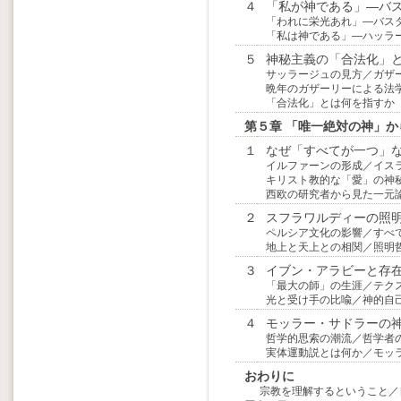
４
「私が神である」―バ
「われに栄光あれ」―バス
「私は神である」―ハッラー
５
神秘主義の「合法化」
サッラージュの見方／ガザ
晩年のガザーリーによる法
「合法化」とは何を指すか
第５章 「唯一絶対の神」
１
なぜ「すべてが一つ」
イルファーンの形成／イス
キリスト教的な「愛」の神
西欧の研究者から見た一元
２
スフラワルディーの照
ペルシア文化の影響／すべ
地上と天上との相関／照明
３
イブン・アラビーと存
「最大の師」の生涯／テク
光と受け手の比喩／神的自
４
モッラー・サドラーの
哲学的思索の潮流／哲学者
実体運動説とは何か／モッ
おわりに
宗教を理解するということ／