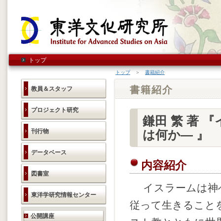
トップ
トップ
＞
書籍紹介
書籍紹介
教員＆スタッフ
プロジェクト研究
鎌田 繁 著 
刊行物
は何か― 』
データベース
内容紹介
図書室
イスラームは神
東洋学研究情報センター
従って生きること
研究活動のご案内
公開講座