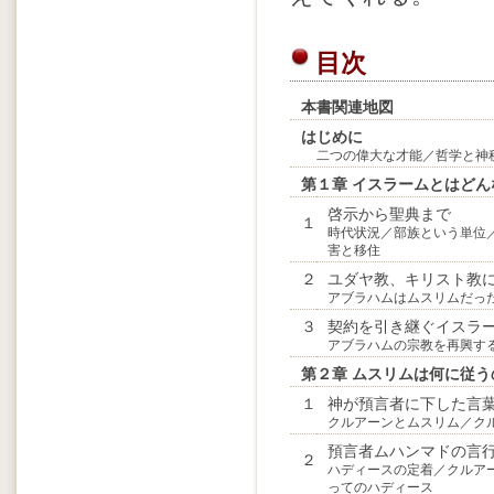
目次
本書関連地図
はじめに
二つの偉大な才能／哲学と神
第１章 イスラームとはどん
啓示から聖典まで
１
時代状況／部族という単位
害と移住
２
ユダヤ教、キリスト教
アブラハムはムスリムだっ
３
契約を引き継ぐイスラ
アブラハムの宗教を再興す
第２章 ムスリムは何に従う
１
神が預言者に下した言
クルアーンとムスリム／ク
預言者ムハンマドの言
２
ハディースの定着／クルア
ってのハディース