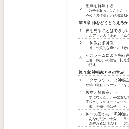
聖典を解釈する
３
「利子を取ってはならない
めの「お作法」／政治運動
第３章 神をどうとらえるか
１
神を見ることはできな
クルアーンの「矛盾」／ム
２
一神教と多神教
「神」の質的な違い／社寺
イスラームによる先行
３
三位一体説への警告／比較
い記述
第４章 神秘家とその営み
１
「タサウウフ」と神秘
欲望の克服／タサウウフを
２
教友と禁欲家たち
「埃になりたい」―教友た
正統カリフのスーフィー性
「現世を売り飛ばせ」―ハ
３
神への愛から「汎神論
「あなただけで十分」―ラ
「森羅万象に神の証」―ズ