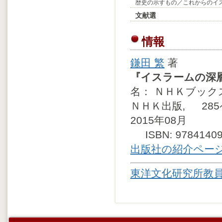
歴史の示すもの／これからのイ
文献選
情報
鎌田 繁
著
『イスラームの深
名： ＮＨＫブックス 
ＮＨＫ出版, 285
2015年08月
ISBN: 9784140
出版社の紹介ペー
東洋文化研究所教