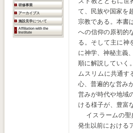
スト教とともに世
研修事業
て、民族や国家を
アーカイブス
宗教である。本書
施設見学について
Affiliation with the
への信仰の原初的
Institute
る。そして主に神
に神学、神秘主義
順に解説していく
ムスリムに共通す
心、普遍的な営み
営みが時代や地域
ける様子が、豊富
イスラームの聖典
発生以前における