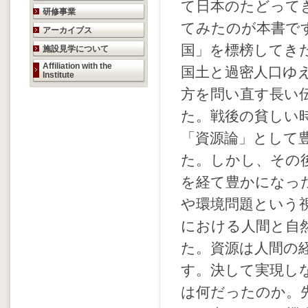
て日本のたどって
研修事業
てみたのが本書で
アーカイブス
国」を標榜してき
施設見学について
Affiliation with the
国土と過密人口ゆ
Institute
方を問い直す長い
た。戦後の貧しい
「資源論」として
た。しかし、その
を経て豊かになっ
や環境問題という
における人間と自
た。資源は人間の
す。決して実現し
は何だったのか。