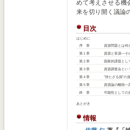
めて考えさせる機
来を切り開く議論
目次
はじめに
序 章
資源問題とは何
第１章
資源と富源―そ
第２章
国家的課題とし
第３章
資源調査会とい
第４章
”持たざる国“
第５章
資源論の離陸―
終 章
可能性としての
あとがき
情報