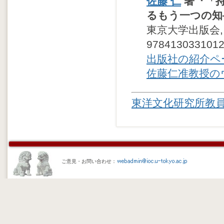
佐藤 仁
著『「持
るもう一つの知
東京大学出版会,
978413033101
出版社の紹介ペ
佐藤仁准教授の
東洋文化研究所教
ご意見・お問い合わせ：