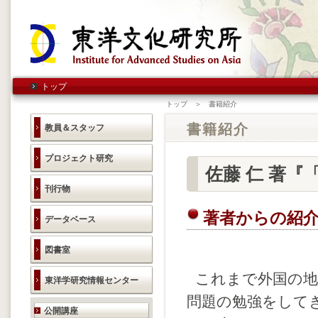
トップ
トップ ＞ 書籍紹介
書籍紹介
教員＆スタッフ
プロジェクト研究
佐藤 仁 著
刊行物
著者からの紹
データベース
図書室
これまで外国の地
東洋学研究情報センター
問題の勉強をして
研究活動のご案内
公開講座