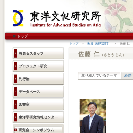
トップ
トップ
＞
教員（研究部門）
＞ 佐藤 仁
佐藤 仁
教員＆スタッフ
（さとう じん）
プロジェクト研究
取り組んでいるテーマ
経歴
刊行物
データベース
図書室
東洋学研究情報センター
研究活動のご案内
研究会・シンポジウム