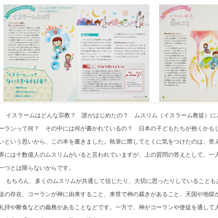
イスラームはどんな宗教？ 誰がはじめたの？ ムスリム（イスラーム教徒）に
ーランって何？ その中には何が書かれているの？ 日本の子どもたちが抱くかも
いという思いから、この本を書きました。執筆に際してとくに気をつけたのは、答
界には十数億人のムスリムがいると言われていますが、上の質問の答えとして、一
一つとは限らないからです。
もちろん、多くのムスリムが共通して信じたり、大切に思ったりしていることも
徒の存在、コーランが神に由来すること、来世で神の裁きがあること、天国や地獄
礼拝や断食などの義務があることなどです。一方で、神がコーランや使徒を通して