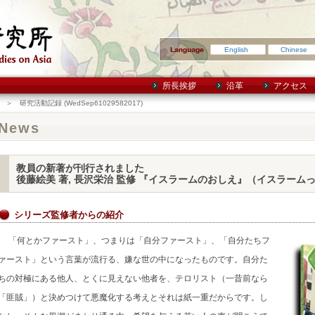
English
Chinese
所長挨拶
沿革
アクセス
＞ 研究活動記録 (WedSep61029582017)
News
教員の新著が刊行されました
後藤絵美 著, 長沢栄治 監修 『イスラームのおしえ』（イスラーム
シリーズ監修者からの紹介
「何とかファースト」、つまりは「自分ファースト」、「自分たちフ
ァースト」という言葉が流行る、嫌な世の中になったものです。自分た
ちの対極にある他人、とくに見えない他者を、テロリスト（一昔前なら
「匪賊」）と決めつけて悪魔化する考えとそれは紙一重だからです。し