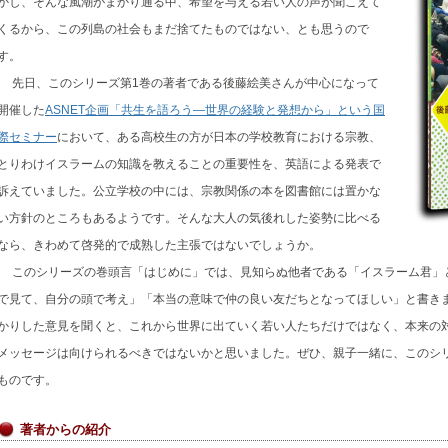
かし、そんな風潮がまかり通る中、希望を与える若い人の声が聞こえて
くるから、この列島の社会もまだ捨てたものではない、とも思うので
す。
先日、このシリーズ第1巻の著者である後藤絵美さんが中心になって
開催した
ASNET企画「共生を語ろう—世界の経験と発想から」という国
際セミナー
において、ある高校生の方が日本の学校教育における宗教、
とりわけイスラームの知識を教えることの重要性を、英語による発表で
訴えていました。公立学校の中には、宗教関係の本を図書館には置かな
い方針のところもあるようです。そんな大人の気後れした姿勢に比べる
なら、きわめて啓発的で成熟した主張ではないでしょうか。
このシリーズの巻頭言「はじめに」では、見知らぬ他者である「イスラーム君」
で見て、自分の頭で考え」「本当の意味で仲の良い友だちとなってほしい」と書き
かりした意見を聞くと、これから世界に出ていく若い人たちだけではなく、本来の
メッセージは向けられるべきではないかと思いました。ぜひ、親子一緒に、このシ
ものです。
著者からの紹介