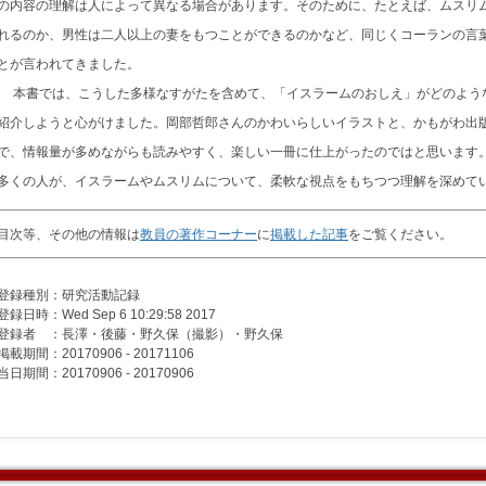
の内容の理解は人によって異なる場合があります。そのために、たとえば、ムスリ
れるのか、男性は二人以上の妻をもつことができるのかなど、同じくコーランの言
とが言われてきました。
本書では、こうした多様なすがたを含めて、「イスラームのおしえ」がどのよう
紹介しようと心がけました。岡部哲郎さんのかわいらしいイラストと、かもがわ出
で、情報量が多めながらも読みやすく、楽しい一冊に仕上がったのではと思います
多くの人が、イスラームやムスリムについて、柔軟な視点をもちつつ理解を深めて
目次等、その他の情報は
教員の著作コーナー
に
掲載した記事
をご覧ください。
登録種別：研究活動記録
登録日時：Wed Sep 6 10:29:58 2017
登録者 ：長澤・後藤・野久保（撮影）・野久保
掲載期間：20170906 - 20171106
当日期間：20170906 - 20170906