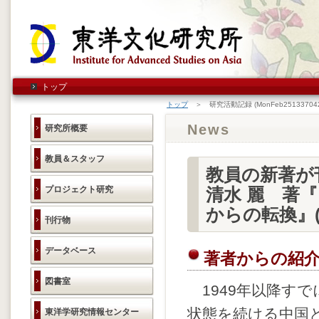
トップ
トップ
＞ 研究活動記録 (MonFeb251337042
News
研究所概要
教員＆スタッフ
教員の新著が
プロジェクト研究
清水 麗 著
からの転換』
刊行物
データベース
著者からの紹
図書室
1949年以降すで
状態を続ける中国
東洋学研究情報センター