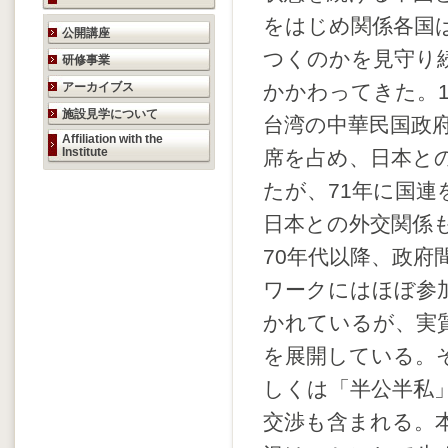
をはじめ関係各国
研究活動のご案内
公開講座
つくのかを見守り
研修事業
アーカイブス
かかわってきた。1
施設見学について
台湾の中華民国政
Affiliation with the
Institute
席を占め、日本と
たが、71年に国連
日本との外交関係
70年代以降、政府
ワークにはほぼ参
かれているが、実
を展開している。
しくは「半公半私
交渉も含まれる。