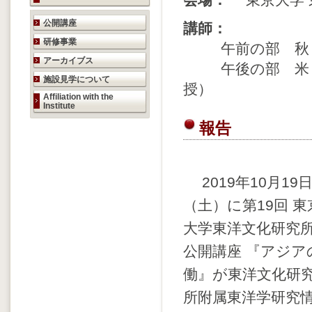
会場：
東京大学 
研究活動のご案内
公開講座
講師：
研修事業
午前の部 秋 
アーカイブス
午後の部 米 野
施設見学について
授）
Affiliation with the
Institute
報告
2019年10月19
（土）に第19回 東
大学東洋文化研究
公開講座 『アジア
働』が東洋文化研
所附属東洋学研究