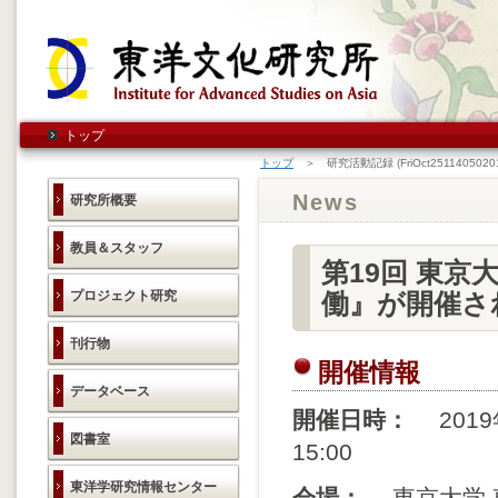
トップ
トップ
＞ 研究活動記録 (FriOct25114050201
News
研究所概要
教員＆スタッフ
第19回 東京
プロジェクト研究
働』が開催さ
刊行物
開催情報
データベース
開催日時：
2019年
図書室
15:00
東洋学研究情報センター