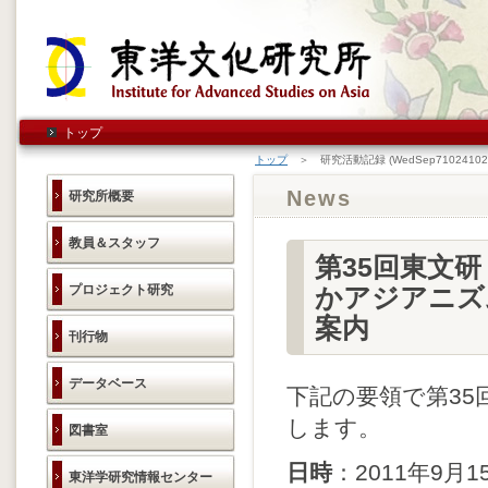
トップ
トップ
＞ 研究活動記録 (WedSep710241020
News
研究所概要
教員＆スタッフ
第35回東文
プロジェクト研究
かアジアニズ
案内
刊行物
データベース
下記の要領で第3
します。
図書室
日時
：2011年9月15
東洋学研究情報センター