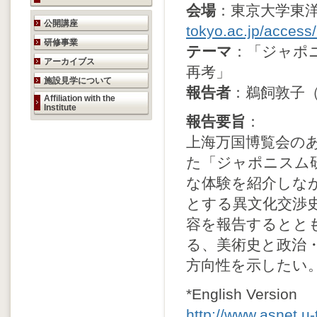
会場
：東京大学東
研究活動のご案内
公開講座
tokyo.ac.jp/access
研修事業
テーマ
：「ジャポ
アーカイブス
再考」
施設見学について
報告者
：鵜飼敦子
Affiliation with the
Institute
報告要旨
：
上海万国博覧会の
た「ジャポニスム
な体験を紹介しな
とする異文化交渉
容を報告するとと
る、美術史と政治
方向性を示したい
*English Version
http://www.asnet.u