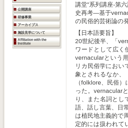
講堂”系列講座-第
研究活動のご案内
公開講座
史再考―基于verna
研修事業
の民俗的芸術論の
アーカイブス
【日本語要旨】
施設見学について
Affiliation with the
20世紀後半、「ve
Institute
ワードとして広く
vernacular
リカ民俗学におい
象とされるなか、
（folklore
った。vernacu
り、また名詞とし
語、話し言葉、日
は植民地主義的で
定的には扱われて