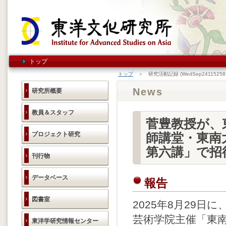
トップ
トップ
＞ 研究活動記録 (WedSep241152582
News
研究所概要
教員＆スタッフ
菅豊教授が、
プロジェクト研究
師講堂・東南
第六講」で招
刊行物
データベース
報告
図書室
2025年8月29
芸術学院主催「東南
東洋学研究情報センター