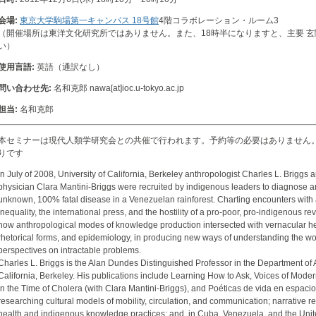
会場:
東京大学駒場第一キャンパス 18号館
4階コラボレーション・ルーム3
（開催場所は東洋文化研究所ではありません。また、18時半になりますと、主要 
い）
使用言語:
英語（通訳なし）
問い合わせ先:
名和克郎 nawa[at]ioc.u-tokyo.ac.jp
担当:
名和克郎
本セミナーは現代人類学研究会との共催で行われます。予約等の必要はありません。
りです
In July of 2008, University of California, Berkeley anthropologist Charles L. Briggs
physician Clara Mantini-Briggs were recruited by indigenous leaders to diagnose 
unknown, 100% fatal disease in a Venezuelan rainforest. Charting encounters with a
inequality, the international press, and the hostility of a pro-poor, pro-indigenous rev
how anthropological modes of knowledge production intersected with vernacular he
rhetorical forms, and epidemiology, in producing new ways of understanding the wo
perspectives on intractable problems.
Charles L. Briggs is the Alan Dundes Distinguished Professor in the Department of A
California, Berkeley. His publications include Learning How to Ask, Voices of Moder
in the Time of Cholera (with Clara Mantini-Briggs), and Poéticas de vida en espacio
researching cultural models of mobility, circulation, and communication; narrative r
health and indigenous knowledge practices; and, in Cuba, Venezuela, and the Uni