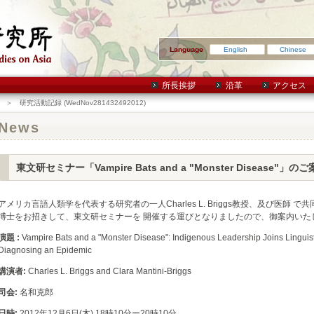
English
Chinese
所長挨拶
沿革
アクセス
＞ 研究活動記録 (WedNov281432492012)
News
東文研セミナー「Vampire Bats and a "Monster Disease"」の
アメリカ言語人類学を代表する研究者の一人Charles L. Briggs教授、及び医師 で共同研究者で
博士をお招きして、東文研セミナーを 開催する運びとなりましたので、御案内いた
演題 :
Vampire Bats and a "Monster Disease": Indigenous Leadership Joins Linguis
Diagnosing an Epidemic
講演者:
Charles L. Briggs and Clara Mantini-Briggs
司会:
名和克郎
日時:
2012年12月6日(木) 18時10分ー20時10分