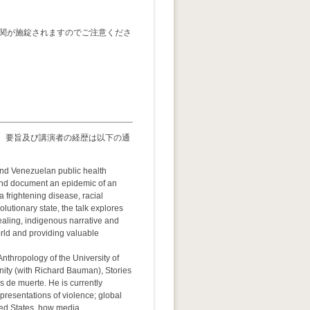
玄関が施錠されますのでご注意くださ
 要旨及び講演者の経歴は以下の通
 and Venezuelan public health
and document an epidemic of an
 frightening disease, racial
olutionary state, the talk explores
aling, indigenous narrative and
rld and providing valuable
nthropology of the University of
nity (with Richard Bauman), Stories
s de muerte. He is currently
epresentations of violence; global
ted States, how media