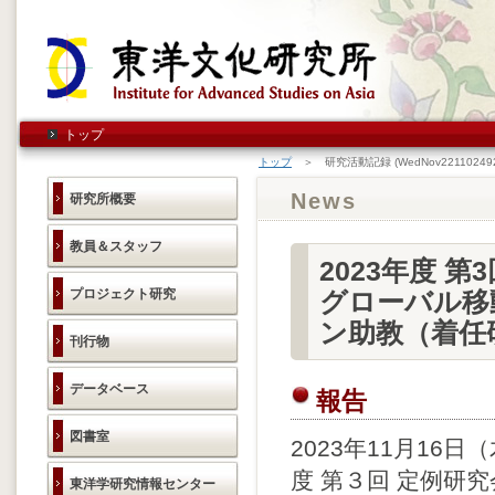
トップ
トップ
＞ 研究活動記録 (WedNov221102492
News
研究所概要
教員＆スタッフ
2023年度 
プロジェクト研究
グローバル移
ン助教（着任
刊行物
データベース
報告
図書室
2023年11月16
度 第３回 定例研
東洋学研究情報センター