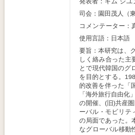
発表者：キム ジ
司会：園田茂人（
コメンテーター：
使用言語：日本語
要旨：本研究は、
しく絡み合った主要
とで現代韓国のグ
を目的とする。19
的改善を伴った「国民
「海外旅行自由化
の開催、(旧)共産
ーバル・モビリテ
の局面であった。
なグローバル移動