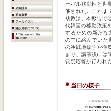
ーバル移動性と世界
研究活動のご案内
公開講座
催された。これま
研修事業
助教は、本報告では
アーカイブス
代韓国の移動政策
施設見学について
するための新たな
Affiliation with the
Institute
の中に絡んでいた
の冷戦地政学や権
まり、講演後には
質疑応答が行われ
当日の様子