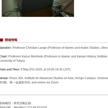
開催情報
Speaker:
Professor Christian Lange (Professor of Islamic and Arabic Studies, Utrech
Chair:
Professor Kazuo Morimoto (Professor in Islamic and Iranian History, Institut
University of Tokyo).
Date and Time:
8 May (Fri) 2026, at 18:00-19:30 (JST).
Venue:
Room 304, Institute for Advanced Studies on Asia, Hongo Campus, U
所3階、第一会議室304), and online via Zoom.
登録種別：研究活動記録
登録日時：WedMay1315:49:432026