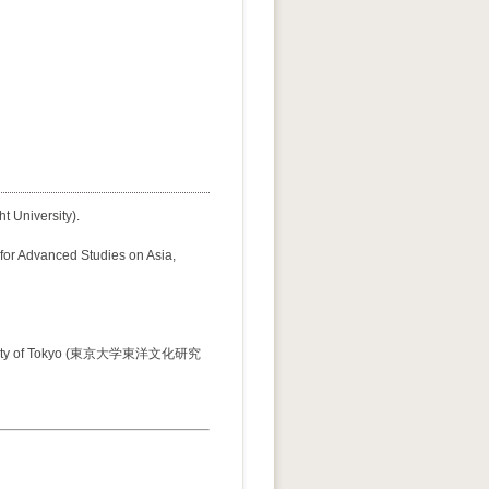
t University).
e for Advanced Studies on Asia,
niversity of Tokyo (東京大学東洋文化研究