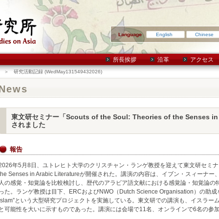
English
Chinese
所長挨拶
沿革
アクセス
＞ 研究活動記録 (WedMay131549432026)
News
東文研セミナー「Scouts of the Soul: Theories of the Senses in
されました
報告
2026年5月8日、ユトレヒト大学のクリスチャン・ランゲ教授を迎えて東文研セミナーScouts of 
the Senses in Arabic Literatureが開催された。講演の内容は、イブン・
人の感覚・知覚論を比較検討し、歴代のアラビア語文献における感覚論・知覚論の
った。ランゲ教授は目下、ERCおよびNWO（Dutch Science Organisation）の助成を受けた
Islam”という大型研究プロジェクトを実施している。東文研での講演も、イスラーム研究に
と可能性を大いに示すものであった。講演には会場で11名、オンラインで6名の参