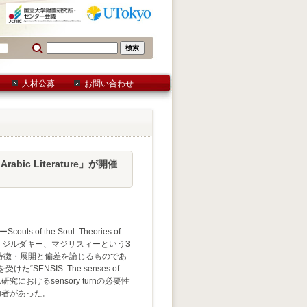
人材公募
お問い合わせ
 Arabic Literature」が開催
the Soul: Theories of
スィーナー、ジルダキー、マジリスィーという3
特徴・展開と偏差を論じるものであ
“SENSIS: The senses of
おけるsensory turnの必要性
加者があった。