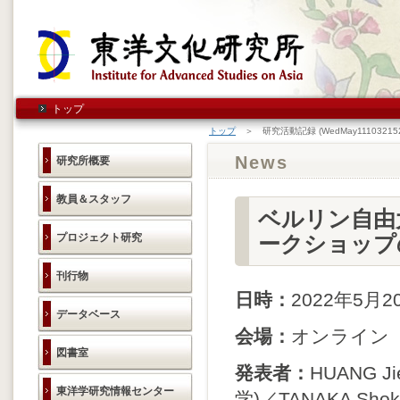
トップ
トップ
＞ 研究活動記録 (WedMay111032152
News
研究所概要
教員＆スタッフ
ベルリン自由
プロジェクト研究
ークショップ
刊行物
日時：
2022年5月2
データベース
会場：
オンライン（
図書室
発表者：
HUANG J
東洋学研究情報センター
学)／TANAKA Sh