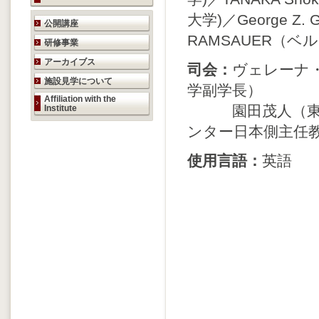
大学)／George Z. 
研究活動のご案内
公開講座
RAMSAUER（ベ
研修事業
アーカイブス
司会：
ヴェレーナ
施設見学について
学副学長）
Affiliation with the
園田茂人（東京
Institute
ンター日本側主任
使用言語：
英語