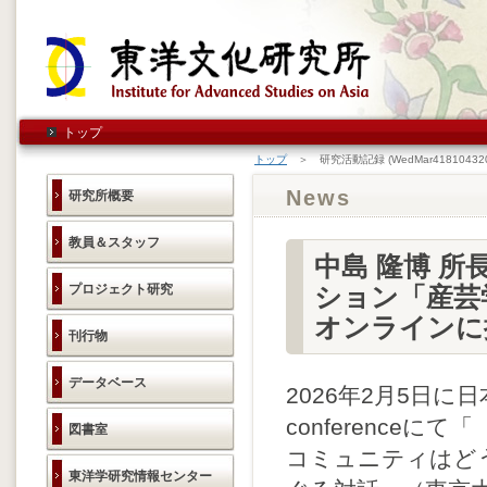
トップ
トップ
＞ 研究活動記録 (WedMar418104320
News
研究所概要
教員＆スタッフ
中島 隆博 
プロジェクト研究
ション「産芸
オンラインに
刊行物
データベース
2026年2月5日に
conference
図書室
コミュニティはど
東洋学研究情報センター