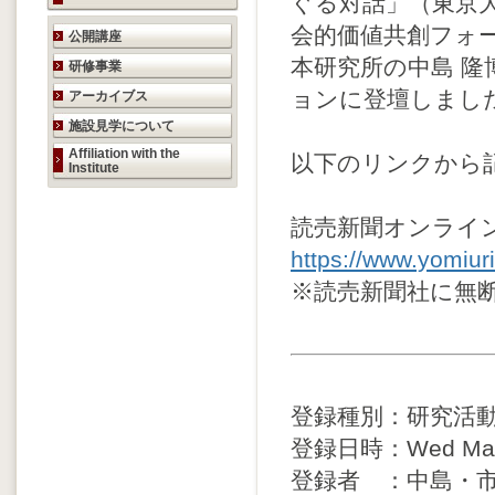
ぐる対話」（東京
研究活動のご案内
会的価値共創フォ
公開講座
本研究所の中島 隆
研修事業
ョンに登壇しまし
アーカイブス
施設見学について
Affiliation with the
以下のリンクから
Institute
読売新聞オンライ
https://www.yomiu
※読売新聞社に無
登録種別：研究活
登録日時：Wed Mar 4
登録者 ：中島・