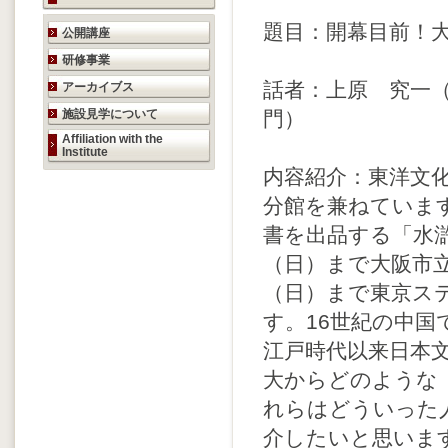
研究活動のご案内
題目：開幕目前！
公開講座
研修事業
話者：上原 究一
アーカイブス
施設見学について
門）
Affiliation with the
Institute
内容紹介：東洋文
分館を兼ねていま
書を出品する「水滸
（日）まで大阪市立
（日）まで東京ス
す。16世紀の中
江戸時代以来日本
大からどのような
れらはどういった
介したいと思いま