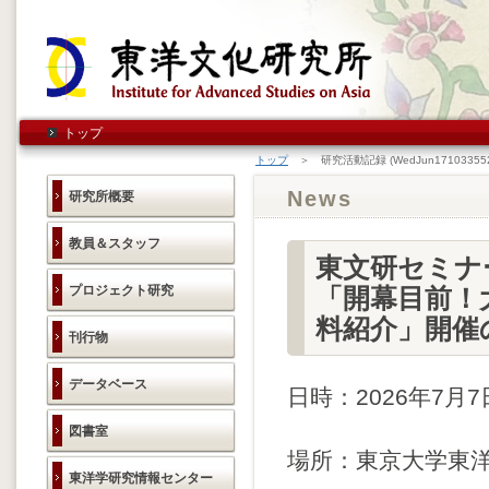
トップ
トップ
＞ 研究活動記録 (WedJun171033552
News
研究所概要
教員＆スタッフ
東文研セミナ
プロジェクト研究
「開幕目前！
料紹介」開催
刊行物
データベース
日時：2026年7月7
図書室
場所：東京大学東洋
東洋学研究情報センター