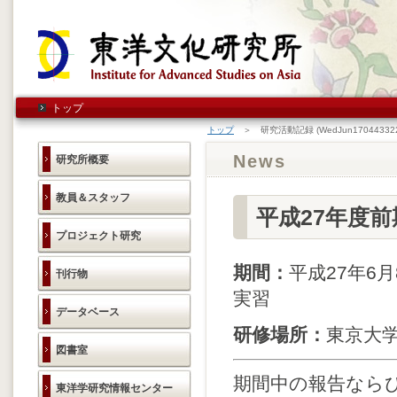
トップ
トップ
＞ 研究活動記録 (WedJun170443322
News
研究所概要
教員＆スタッフ
平成27年度
プロジェクト研究
期間：
平成27年6
刊行物
実習
データベース
研修場所：
東京大
図書室
期間中の報告なら
東洋学研究情報センター