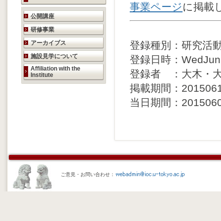
事業ページ
に掲載
研究活動のご案内
公開講座
研修事業
アーカイブス
登録種別：研究活
施設見学について
登録日時：WedJun17
Affiliation with the
登録者 ：大木・
Institute
掲載期間：20150612 
当日期間：20150608 
ご意見・お問い合わせ：