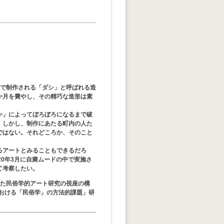
で制作される「ダシ」と呼ばれる造
か月を費やし、その精巧な造形は素
か」によってぼろぼろになるまで破
。しかし、制作にあたる町内の人た
ではない。それどころか、そのこと
るアートとみることもできるだろ
0年3月に自粛ムードの中で実施さ
て考察したい。
た民俗学的アート研究の視座の構
おける「民俗学」の方法的課題」研