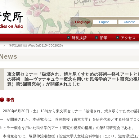
English
Chinese
所長挨拶
沿革
アクセス
＞ 研究活動記録 (WedJul011545502020)
News
東文研セミナー「破壊され、焼き尽くすための芸術―祭礼アートと
の芸術」論―ヴァナキュラー概念を用いた民俗学的アート研究の視
豊）第5回研究会)」が開催されました
報告
2020年6月20日（土）13時から東文研セミナー「破壊され、焼き尽くすための
―」が開催された。本研究会は、菅豊教授（東京大学）を研究代表とする科研プロ
キュラー概念を用いた民俗学的アート研究の視座の構築」の第5回研究会である。
本研究会では、塚原伸治准教授（茨城大学人文社会科学部）により、滋賀県近江八