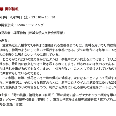
開催情報
■日時：6月20日（土）13：00～15：30
■開催形式：Zoomミーティング
■発表者：塚原伸治（茨城大学人文社会科学部）
■趣旨：
滋賀県近江八幡市で3月半ばに開催される左義長まつりは、食材を用いて町内総出
り物を、神輿のようにして担いで巡行する祭礼である。ダシの制作には毎年３～４
人の制作とは思えないレベルに達している。
ところがこれだけの労力をかけたダシは、祭礼中にダシ同士をぶつけ合う「けん
壊され、最終的には火をつけて焼き尽くされてしまう。残されるのは灰のみである
ちはそれを嫌がるのでもなく、また、「仕方がない」こととして受け入れているの
に興奮すらしているのである。
この制作、破壊、焼尽という一連の儀礼の過程は、灰になることによって完成す
う。本発表では、そのような想定のもとに、新型コロナウイルス感染症にゆれる202
れた左義長まつりの報告をしつつ、制作から焼尽にいたる儀礼の過程をアートとし
■主催：
「野の芸術」論研究会（科研「「野の芸術」論―ヴァナキュラー概念を用い
築」グループ(研究代表者：菅豊））、東京大学東洋文化研究所班研究「東アジアに
究会(主任：菅豊）