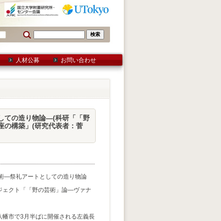
人材公募
お問い合わせ
しての造り物論―(科研「「野
座の構築」(研究代表者：菅
芸術―祭礼アートとしての造り物論
ジェクト「「野の芸術」論―ヴァナ
幡市で3月半ばに開催される左義長