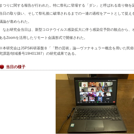
まつりに関する報告が行われた。特に祭礼に登場する「ダシ」と呼ばれる造り物を
当日の取り扱い、そして祭礼後に破壊されるまでの一連の過程をアートとして捉え
議論が進められた。
なお研究会当日は、新型コロナウイルス感染拡大に伴う感染症予防の観点から、
あるZoomを活用したリモート会議形式で開催された。
※本研究会はJSPS科研基盤Ｂ「「野の芸術」論―ヴァナキュラー概念を用いた民
究課題/領域番号19H01387）の研究成果である。
当日の様子