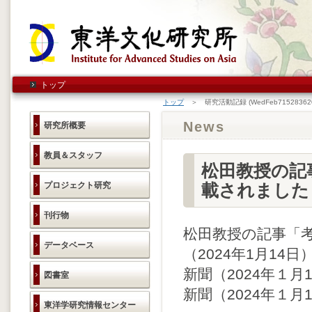
トップ
トップ
＞ 研究活動記録 (WedFeb715283620
News
研究所概要
教員＆スタッフ
松田教授の記
プロジェクト研究
載されました
刊行物
松田教授の記事「
データベース
（2024年1月1
新聞（2024年１
図書室
新聞（2024年１
東洋学研究情報センター