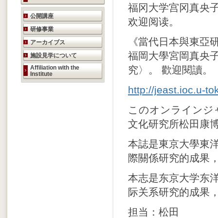
福冈大学宫冈真央子
研究活動のご案内
公開講座
欢迎阅读。
研修事業
《當代日本與東亞研
アーカイブス
福岡大學宮岡真央
施設見学について
Affiliation with the
究〉。 歡迎閱讀。
Institute
http://jeast.ioc.u-
このオンラインジ
文化研究所松田康
本誌是東京大學東
際關係研究的成果
本志是东京大学东
际关系研究的成果
担当：松田