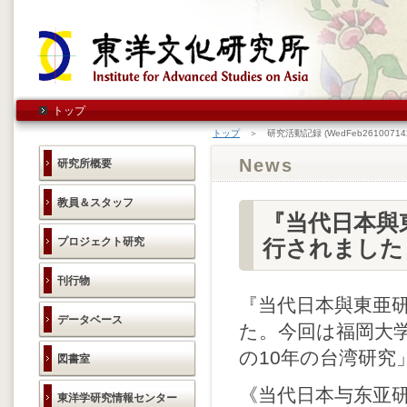
トップ
トップ
＞ 研究活動記録 (WedFeb261007142
News
研究所概要
教員＆スタッフ
『当代日本與
プロジェクト研究
行されました
刊行物
『当代日本與東亜
データベース
た。今回は福岡大
の10年の台湾研
図書室
《当代日本与东亚研
東洋学研究情報センター