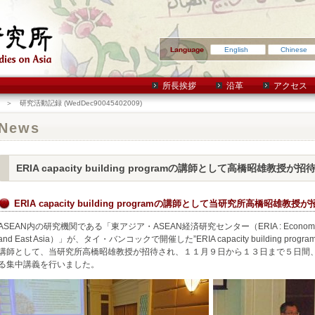
English
Chinese
所長挨拶
沿革
アクセス
＞ 研究活動記録 (WedDec90045402009)
News
ERIA capacity building programの講師として高橋昭雄教授
ERIA capacity building programの講師として当研究所高橋昭
ASEAN内の研究機関である「東アジア・ASEAN経済研究センター（ERIA : Economic Resear
and East Asia）」が、タイ・バンコックで開催した”ERIA capacity building program, B
講師として、当研究所高橋昭雄教授が招待され、１１月９日から１３日まで５日間、"Agricult
る集中講義を行いました。