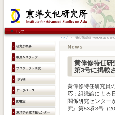
トップ
トップ
＞ 研究活動記録 (WedDec111435542
News
研究所概要
教員＆スタッフ
黄偉修特任研
プロジェクト研究
第3号に掲載
刊行物
黄偉修特任研究員
データベース
応：組織論による
関係研究センター
図書室
究』第53巻3号（
東洋学研究情報センター