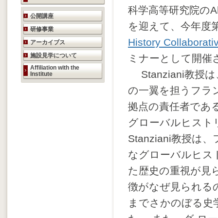
科学高等研究院のAless
研究活動のご案内
公開講座
を迎えて、今年度
研修事業
History Collaborat
アーカイブス
施設見学について
ミナーとして開催
Affiliation with the
Stanziani教授
Institute
の一翼を担うフラ
拠点の責任者であ
グローバルヒスト
Stanziani教
なグローバルヒス
た歴史の重視が見
徴がなぜ見られる
までさかのぼる史