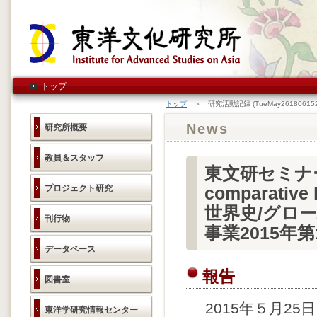
トップ
トップ
＞ 研究活動記録 (TueMay261806152
News
研究所概要
教員＆スタッフ
東文研セミナー "Gl
プロジェクト研究
comparative
世界史/グロ
刊行物
事業2015
データベース
報告
図書室
2015年５月25
東洋学研究情報センター