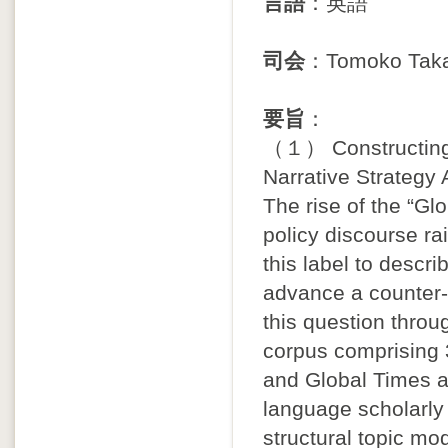
言語
：英語
司会
：Tomoko Taka
要旨
：
（１） Constructing 
Narrative Strategy
The rise of the “Gl
policy discourse r
this label to descr
advance a counter-
this question thro
corpus comprising 3
and Global Times 
language scholarly
structural topic mo