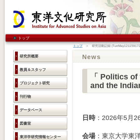
トップ
トップ
＞ 研究活動記録 (TueMay121159172
News
研究所概要
教員＆スタッフ
「 Politics of
プロジェクト研究
and the In
刊行物
データベース
日時
：2026年5月26
図書室
会場
：東京大学東洋
東洋学研究情報センター