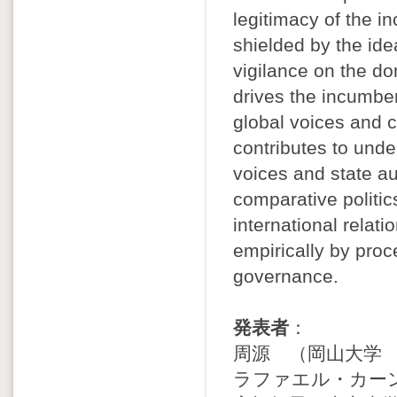
legitimacy of the i
shielded by the idea
vigilance on the d
drives the incumbe
global voices and 
contributes to und
voices and state a
comparative politi
international relati
empirically by proce
governance.
発表者
：
周源 （岡山大学
ラファエル・カー