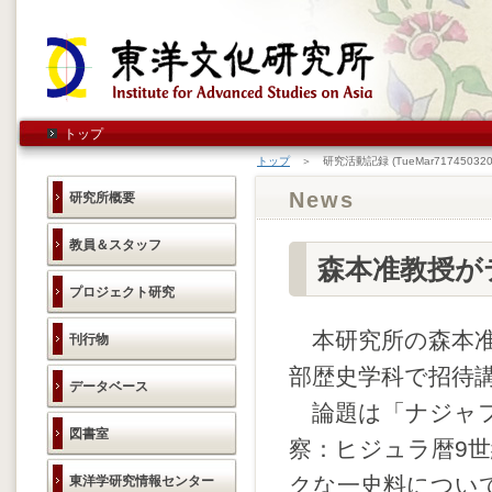
トップ
トップ
＞ 研究活動記録 (TueMar717450320
News
研究所概要
教員＆スタッフ
森本准教授が
プロジェクト研究
本研究所の森本准教
刊行物
部歴史学科で招待
データベース
論題は「ナジャフ
図書室
察：ヒジュラ暦9
クな一史料につい
東洋学研究情報センター