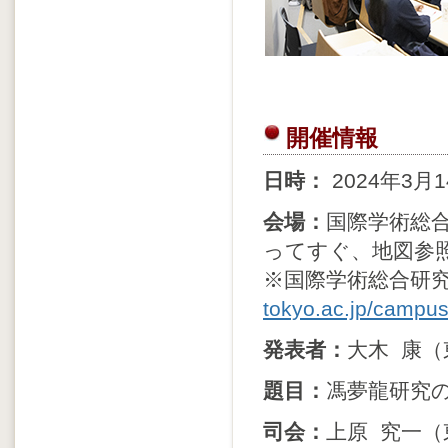
開催情報
日時：
2024年3月1
会場：
国際学術総
ってすぐ、地図参照
※国際学術総合研
tokyo.ac.jp/campu
発表者：
大木 康
題目：
馮夢龍研究
司会：
上原 究一（