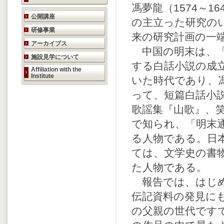
馮夢龍（1574～1
研究活動のご案内
公開講座
の主立った研究の
研修事業
来の研究計画の一
アーカイブス
中国の明末は、「
施設見学について
する白話小説の成
Affiliation with the
Institute
いた時代であり、
って、短篇白話小
歌謡集『山歌』、
で知られ、「明末
る人物である。日
ては、文学史の書
た人物である。
報告では、はじめ
伝記資料の発見に
の父親の世代です