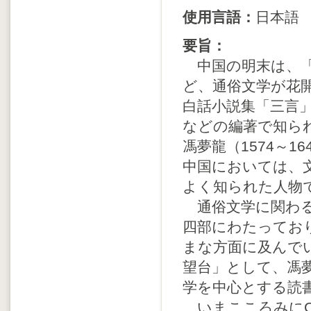
使用言語：
日本語
要旨：
中国の明末は、「
ど、通俗文学が花
白話小説集「三言
などの編著で知ら
馮夢龍（1574～
中国においては、
よく知られた人物
通俗文学に関わる
四部にわたってお
まな方面に及んで
望台」として、馮
学を中心とする読
いまこころみにCN