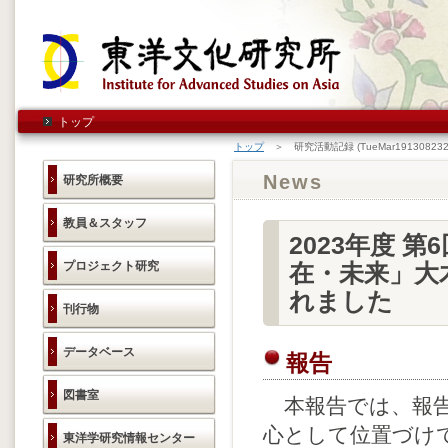
トップ
トップ
＞ 研究活動記録 (TueMar191308232
News
研究所概要
教員＆スタッフ
2023年度 
プロジェクト研究
在・未来」大
れました
刊行物
データベース
報告
図書室
本報告では、報告
心として位置づけ
東洋学研究情報センター