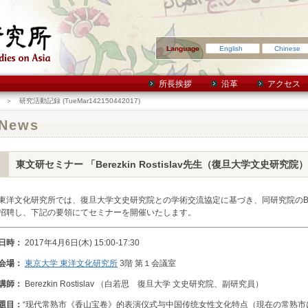
English
Chinese
所長挨拶
沿革
アクセス
＞ 研究活動記録 (TueMar142150442017)
News
東文研セミナー 「Berezkin Rostislav先生（復旦大学文史研
東洋文化研究所では、復旦大学文史研究院との学術交流協定に基づき、同研究院のBerezki
招聘し、下記の要領にてセミナーを開催いたします。
日時：
2017年4月6日(木) 15:00-17:30
会場：
東京大学 東洋文化研究所
3階 第１会議室
講師：
Berezkin Rostislav （白若思 復旦大学 文史研究院、副研究員）
題目：
“现代常熟市《香山宝卷》的表演仪式与中国传统女性文化特点（現在の常熟市