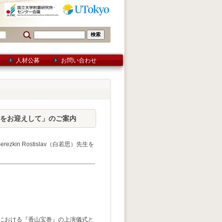
人材公募
お問い合わせ
究院）をお迎えして」のご案内
n Rostislav（白若思）先生を
における『香山宝巻』の上演儀式と