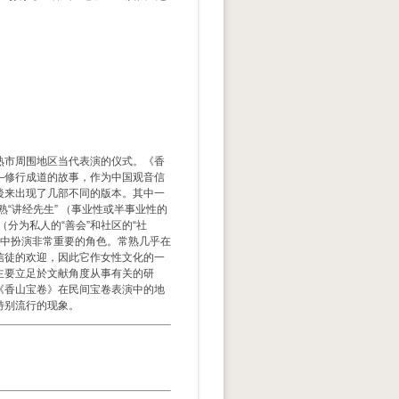
熟市周围地区当代表演的仪式。《香
—修行成道的故事，作为中国观音信
後来出现了几部不同的版本。其中一
“讲经先生” （事业性或半事业性的
分为私人的“善会”和社区的“社
在常熟讲经中扮演非常重要的角色。常熟几乎在
信徒的欢迎，因此它作女性文化的一
主要立足於文献角度从事有关的研
《香山宝卷》在民间宝卷表演中的地
特别流行的现象。