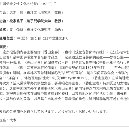
中国伝統女性文化の特長について）”
司会：
大木 康（東洋文化研究所 教授）
討論：
松家裕子（追手門学院大学 教授）
通訳：
黄 偉修（東洋文化研究所 助教）
使用言語：
中国語（部分的に日本語通訳あり）
概要：
这次报告的内容主要包括《香山宝卷》（也称《观世音菩萨本行经》）在江苏省常
山宝卷》是中国讲唱文学着名的作品之一，它叙述观世音菩萨的前生——妙善公主—
仰的一种表现。《香山宝卷》的编撰年代不详，但是此宝卷在明代中期已相当流行；
种版本——《观世音菩萨本行经简集》（现存最早的刻本1868年刊刻）——至今由常熟
表演者）讲唱。在该地区宝卷讲唱被称为“讲经”或“宣卷”，是在民间宗教集会上出现的（
会”丶“庙会”）， 伴随百姓的“生命中礼仪”(life-cycle rituals)。《香山宝卷》
每次为了活人需求举办的宗教集会，要讲唱这部宝卷。《香山宝卷》特别受当地女性
部分。之前中国国内外学者主要研究《香山宝卷》的内容特点与其宗教思想背景时，
究。本报告采用作者在田野中调查得到的资料，以常熟地区的讲经活动为例，来分析
位丶其与仪式的关系，以及其在当地社会生活表演的角色，试图解释这部宝卷在当地
皆様のご参加をお待ちしております。どうぞ宜しくお願いいたします。
担当：大木