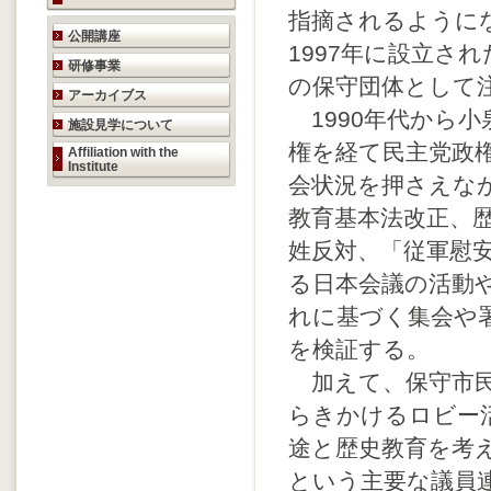
指摘されるように
研究活動のご案内
公開講座
1997年に設立さ
研修事業
の保守団体として
アーカイブス
1990年代から小
施設見学について
権を経て民主党政
Affiliation with the
Institute
会状況を押さえな
教育基本法改正、
姓反対、「従軍慰
る日本会議の活動
れに基づく集会や
を検証する。
加えて、保守市民
らきかけるロビー
途と歴史教育を考
という主要な議員