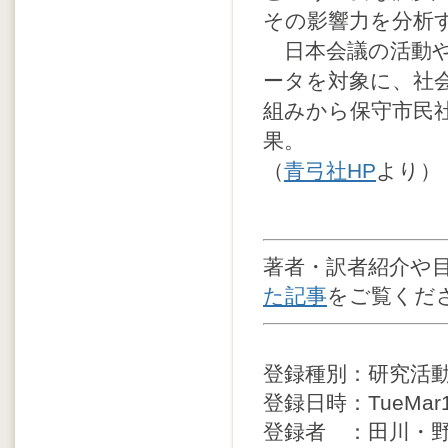
その影響力を分析
日本会議の活動や
ータを対象に、社
組みから保守市民
果。
（
青弓社HP
より）
著者・訳者紹介や
た記事
をご覧くだ
登録種別：研究活
登録日時：TueMar11
登録者 ：田川・