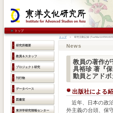
トップ
トップ
＞ 研究活動記録 (TueMar116581820
News
研究所概要
教員＆スタッフ
教員の著作が
プロジェクト研究
具裕珍 著『
動員とアドボカ
刊行物
データベース
出版社による
図書室
近年、日本の政治
外主義の台頭、保
東洋学研究情報センター