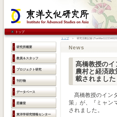
トップ
トップ
＞ 研究活動記録 (TueMar112234820
News
研究所概要
教員＆スタッフ
髙橋教授のイ
プロジェクト研究
農村と経済政
載されました
刊行物
データベース
髙橋教授のインタ
策」が、『ミャンマージ
図書室
されました。
東洋学研究情報センター