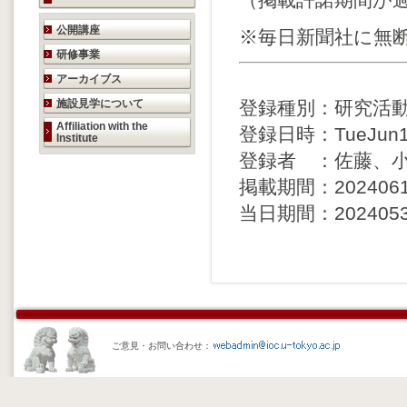
（掲載許諾期間が
研究活動のご案内
公開講座
※毎日新聞社に無
研修事業
アーカイブス
施設見学について
登録種別：研究活
Affiliation with the
登録日時：TueJun111
Institute
登録者 ：佐藤、
掲載期間：20240613 
当日期間：20240531 
ご意見・お問い合わせ：