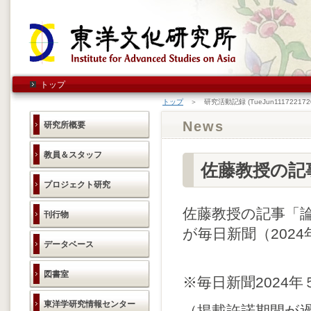
トップ
トップ
＞ 研究活動記録 (TueJun1117221720
News
研究所概要
教員＆スタッフ
佐藤教授の記
プロジェクト研究
佐藤教授の記事「論
刊行物
が毎日新聞（202
データベース
図書室
※毎日新聞2024年
東洋学研究情報センター