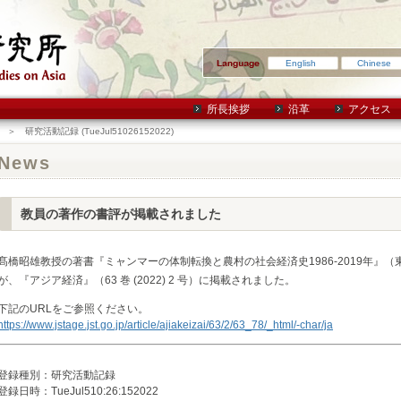
English
Chinese
所長挨拶
沿革
アクセス
＞ 研究活動記録 (TueJul51026152022)
News
教員の著作の書評が掲載されました
髙橋昭雄教授の著書『ミャンマーの体制転換と農村の社会経済史1986-2019年』（
が、『アジア経済』（63 巻 (2022) 2 号）に掲載されました。
下記のURLをご参照ください。
https://www.jstage.jst.go.jp/article/ajiakeizai/63/2/63_78/_html/-char/ja
登録種別：研究活動記録
登録日時：TueJul510:26:152022