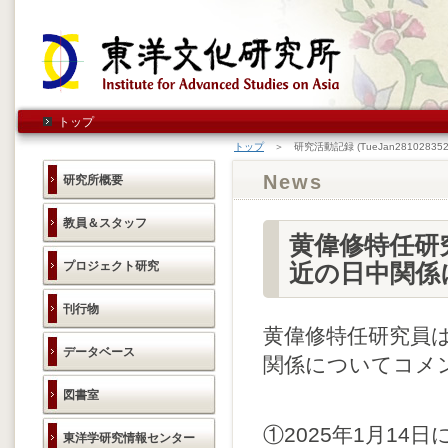
トップ
トップ
＞ 研究活動記録 (TueJan281028352
News
研究所概要
教員＆スタッフ
黄偉修特任研
プロジェクト研究
近の日中関係
刊行物
黄偉修特任研究員
データベース
関係についてコメ
図書室
①
2025年1月1
東洋学研究情報センター