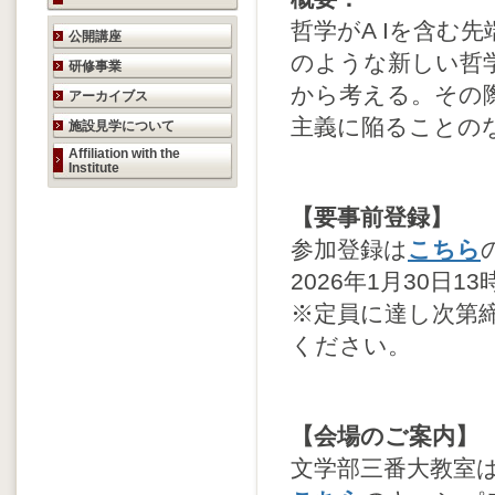
哲学がA Iを含む
研究活動のご案内
公開講座
のような新しい哲
研修事業
から考える。その
アーカイブス
主義に陥ることの
施設見学について
Affiliation with the
Institute
【要事前登録】
参加登録は
こちら
2026年1月30日13
※定員に達し次第
ください。
【会場のご案内】
文学部三番大教室