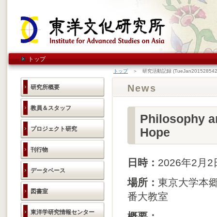
トップ
トップ
＞ 研究活動記録 (TueJan201528542
News
研究所概要
教員＆スタッフ
Philosophy a
プロジェクト研究
Hope
刊行物
日時：
2026年2月2
データベース
場所：
東京大学本郷
図書室
番大教室
東洋学研究情報センター
概要：