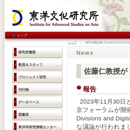
トップ
トップ
＞ 研究活動記録 (TueDec514101420
News
研究所概要
教員＆スタッフ
佐藤仁教授が
プロジェクト研究
報告
刊行物
2023年11月3
データベース
京フォーラムが開催され、Cu
図書室
Divisions and 
な議論が行われま
東洋学研究情報センター