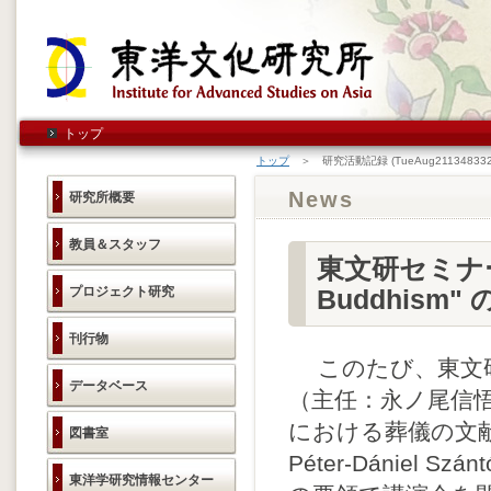
トップ
トップ
＞ 研究活動記録 (TueAug211348332
News
研究所概要
教員＆スタッフ
東文研セミナー "Th
プロジェクト研究
Buddhism"
刊行物
このたび、東文研
データベース
（主任：永ノ尾信悟
における葬儀の文
図書室
Péter-Dániel Sz
東洋学研究情報センター