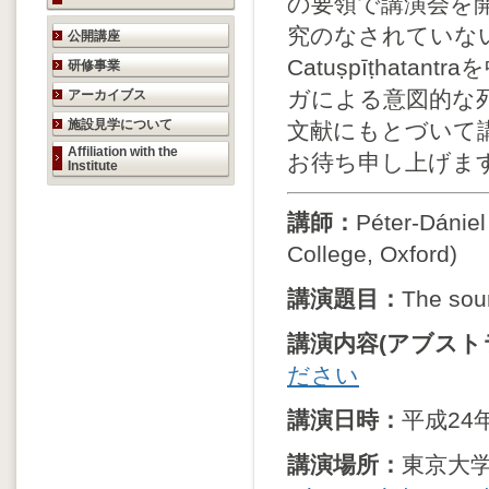
の要領で講演会を開
研究活動のご案内
究のなされていな
公開講座
Catuṣpīṭhata
研修事業
ガによる意図的な
アーカイブス
施設見学について
文献にもとづいて
Affiliation with the
お待ち申し上げま
Institute
講師：
Péter-Dániel
College, Oxford)
講演題目：
The sour
講演内容(アブス
ださい
講演日時：
平成24
講演場所：
東京大