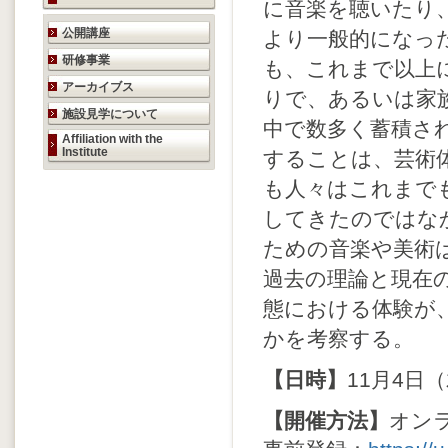
に音楽を聴いたり
研究活動のご案内
公開講座
より一般的になっ
研修事業
も、これまで以上
アーカイブス
りで、あるいは家
施設見学について
中で数多く蓄積さ
Affiliation with the
Institute
することは、芸術
も人々はこれまで
してきたのではな
ための音楽や美術
過去の理論と現在
態における体験が
かを考察する。
【日時】
11月4日（
【開催方法】
オンラ