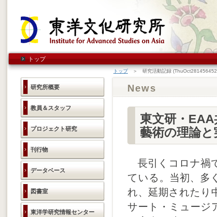
トップ
トップ
＞ 研究活動記録 (ThuOct2814564520
News
研究所概要
教員＆スタッフ
東文研・EA
プロジェクト研究
藝術の理論と
刊行物
長引くコロナ禍で
データベース
ている。当初、多
れ、延期されたり
図書室
サート・ミュージ
東洋学研究情報センター