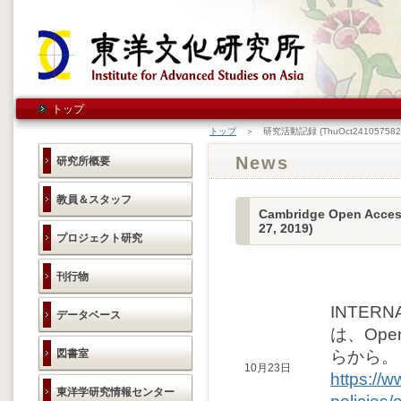
トップ
トップ
＞ 研究活動記録 (ThuOct2410575820
News
研究所概要
教員＆スタッフ
Cambridge Open Access
27, 2019)
プロジェクト研究
刊行物
INTERNA
データベース
は、Ope
図書室
らから。
10月23日
https://
東洋学研究情報センター