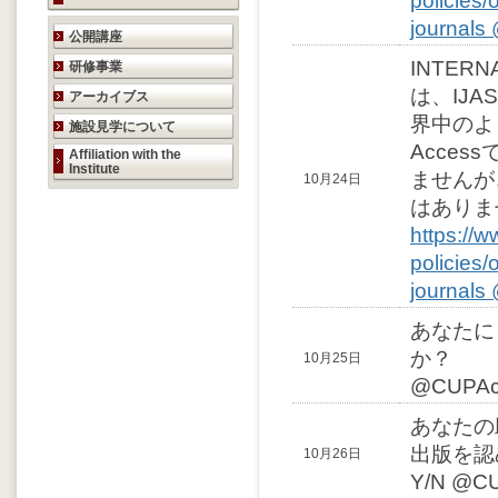
policies
journal
研究活動のご案内
公開講座
INTERN
研修事業
は、IJ
アーカイブス
界中のよ
施設見学について
Acce
Affiliation with the
Institute
ませんが、
10月24日
はありま
https://
policies
journal
あなたに
か？
10月25日
@CUPAc
あなたの
出版を認
10月26日
Y/N @C