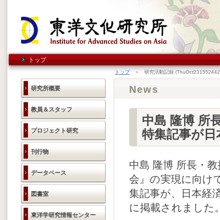
トップ
トップ
＞ 研究活動記録 (ThuOct2315524420
News
研究所概要
教員＆スタッフ
中島 隆博 
プロジェクト研究
特集記事が日
刊行物
中島 隆博 所長・
データベース
会』の実現に向け
集記事が、日本経済新
図書室
に掲載されました
東洋学研究情報センター