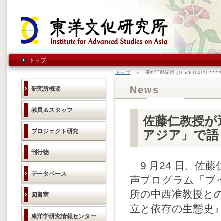
トップ
トップ
＞ 研究活動記録 (ThuOct1411122220
News
研究所概要
教員＆スタッフ
佐藤仁教授が
プロジェクト研究
アジア」で語
刊行物
9 月24 日、佐
データベース
声プログラム「ブ
所の中西准教授と
図書室
立と依存の生態史
東洋学研究情報センター