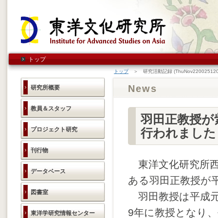
トップ
トップ
＞ 研究活動記録 (ThuNov220025120
News
研究所概要
教員＆スタッフ
羽田正教授が
プロジェクト研究
行われました（
刊行物
東洋文化研究所西
データベース
ある羽田正教授が
図書室
羽田教授は平成元
9年に教授となり、
東洋学研究情報センター