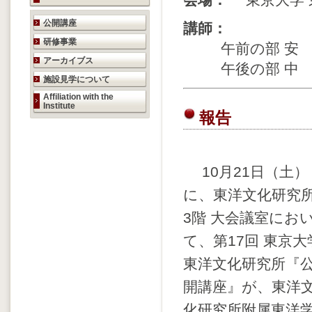
会場：
東京大学 
研究活動のご案内
公開講座
講師：
研修事業
午前の部 安 
アーカイブス
午後の部 中 島
施設見学について
Affiliation with the
Institute
報告
10月21日（土）
に、東洋文化研究
3階 大会議室にお
て、第17回 東京大
東洋文化研究所『
開講座』が、東洋
化研究所附属東洋