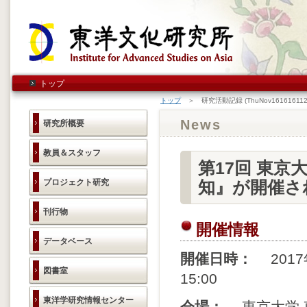
トップ
トップ
＞ 研究活動記録 (ThuNov161616112
News
研究所概要
教員＆スタッフ
第17回 東京
プロジェクト研究
知』が開催さ
刊行物
開催情報
データベース
開催日時：
2017年
図書室
15:00
東洋学研究情報センター