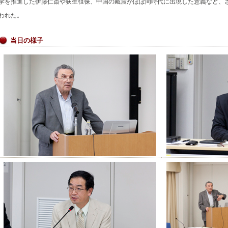
学を推進した伊藤仁斎や荻生徂徠、中国の戴震がほぼ同時代に出現した意義など、
われた。
当日の様子