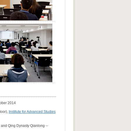
ober 2014
oor),
Institute for Advanced Studies
and Qing Dynasty Qianlong --