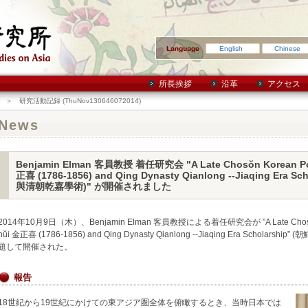
English
Chinese
所長挨拶
沿革
アクセス
＞ 研究活動記録 (ThuNov130646072014)
News
Benjamin Elman 客員教授 着任研究会 "A Late Chosŏn Korean Pol
正喜 (1786-1856) and Qing Dynasty Qianlong --Jiaqing Era 
與清朝乾嘉學術)" が開催されました
2014年10月9日（木）、Benjamin Elman 客員教授による着任研究会が ”A Late Chosŏn Ko
hŭi 金正喜 (1786-1856) and Qing Dynasty Qianlong --Jiaqing Era Scholar
題して開催された。
報告
18世紀から19世紀にかけての東アジア圏全体を俯瞰するとき、当時日本では