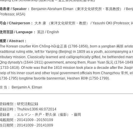
Jiaqing Era Scholarship (朝鲜鸿儒 -- 金正喜與清朝乾嘉學術)"
発表者 / Speaker：
Benjamin Abraham Elman（東洋文化研究所・客員教授） / Benjamin
Professor, IASA)
司会 / Chairperson：
大木 康 （東洋文化研究所・教授） / Yasushi OKI (Professor, I
使用言語 / Language：
英語 / English
概要 / Abstract：
The Korean courtier Kim Chŏng-hŭi金正喜 (1786-1856), born a yangban 兩班 aristoc
traditional ruling elite, left for Yanjing (Beijing) in 1809 as a youth, accompanyin
tributary mission. Classically learned and calligraphically gifted, he befriended man
Qing dynasty's (1644-1911) government, among them, Ruan Yuan 阮元 (1764-1
(1733-1818). Of note was that the 1810 mission took place a decade after the Jiaqin
help of his inner court and other loyal government officials from Changzhou 常州, el
1736-1795) longtime favorite bannerman, Heshen 和珅 (1750-1799).
担 当： Benjamin A. Elman
登録種別：研究活動記録
登録日時：ThuNov1306:46:072014
登録者 ：エルマン・井戸・野久保（撮影）・藤岡
掲載期間：20141009 - 20150109
当日期間：20141009 - 20141009