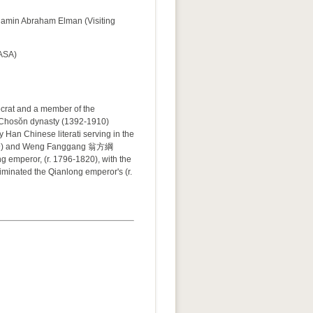
 Abraham Elman (Visiting
ASA)
rat and a member of the
g a Chosŏn dynasty (1392-1910)
y Han Chinese literati serving in the
849) and Weng Fanggang 翁方綱
g emperor, (r. 1796-1820), with the
iminated the Qianlong emperor's (r.