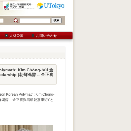
人材公募
お問い合わせ
ymath: Kim Chŏng-hŭi 金
Scholarship (朝鲜鸿儒 -- 金正喜
rean Polymath: Kim Chŏng-
ship” (朝鮮鴻儒 -- 金正喜與清朝乾嘉學術)"と