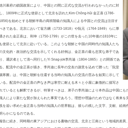
徳川幕府の鎖国政策により、中国との間に正式な交流が行われなかったのに対
し、1809年に正式な使節として北京を訪れたKim Chŏng-hŭi 金正喜 (1786-
1856)を始めとする朝鮮半島の両班階級の知識人による中国との交流は注目す
べきである。北京において翁方綱（1733-1818）や阮元（1764-1849）らに厚
遇された金正喜は、和珅（1750-1799）がこの世を去った10年後の1810年に
も使節として北京に赴いている。このような朝鮮と中国の同時代の知識人たち
の文化的・政治的な交流を示してくれる好例は、金正喜の最も忠実な弟子であ
り、通訳者として清へ同行したYi Snag-jok李尚迪（1804-1865）との関係であ
る。配流中の金正喜が描き、李尚迪に長年の交友の謝意を込めて贈った「阮堂
歳寒圖」は、中国と朝鮮を往還する当時の知識人の交流の営みを如実に示して
いる。配流中の金正喜の声なき声は寒空に耐える木々と小屋に象徴的に描写さ
れているとも解釈できるが、特筆すべきは、弟子の李尚迪により本作品は中国にも
識人により新たな賛が加えられた事実であろう。理想や理論のためではなく将来を
践を追い求めた金正喜ら当時の知識人の世界観は、彼らの残した文字、文献、絵画
明らかになるのである。
報告に続き、同時期の東アジアにおける書物の交流、北京と江南という地域的差異