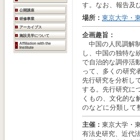
す。なお、報告及
研究活動のご案内
公開講座
場所：
東京大学・
研修事業
アーカイブス
企画趣旨：
施設見学について
中国の人民調解制
Affiliation with the
Institute
し、中国の独特な紛
で自治的な調停活
って、多くの研究
先行研究を分析し
する。先行研究に
くもの、文化的な
のなどに分類して
主催：
東京大学・
有法史研究、近代