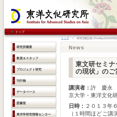
トップ
トップ
＞ 研究活動記録 (ThuMay161640082
News
研究所概要
教員＆スタッフ
東文研セミナ
プロジェクト研究
の現状」のご
刊行物
講演者：
許 慶永
データベース
京大学・東洋文化
図書室
日時：
２０１３年
（１時間ほどご講
東洋学研究情報センター