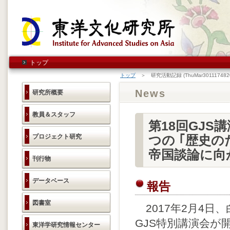
トップ
トップ
＞ 研究活動記録 (ThuMar3011174820
News
研究所概要
教員＆スタッフ
第18回GJS
プロジェクト研究
つの ｢歴史
帝国談論に向
刊行物
データベース
報告
図書室
2017年2月4日
GJS特別講演会
東洋学研究情報センター