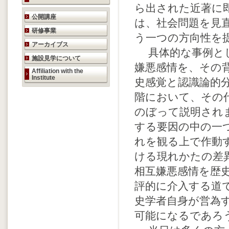
ら出された近著に
研究活動のご案内
公開講座
は、社会問題を見
研修事業
う一つの方向性を
アーカイブス
具体的な事例とし
施設見学について
嫌悪感情を、その
Affiliation with the
Institute
史感覚と認識論的
階において、その
のぼって説明され
する要因の中の一
れを観る上で作動
ける現れかたの差
相互嫌悪感情を歴
評的に介入する道
史学者自身が営為
可能になるであろ