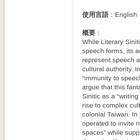
使用言語
：English
概要
：
While Literary Sinit
speech forms, its a
represent speech at
cultural authority. I
“immunity to speech
argue that this fant
Sinitic as a “writi
rise to complex cu
colonial Taiwan. In 
operated to invite n
spaces” while supp