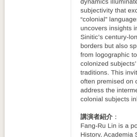
dynamics illuminate
subjectivity that e
“colonial” languag
uncovers insights in
Sinitic’s century-lo
borders but also sp
from logographic t
colonized subjects
traditions. This inv
often premised on o
address the interme
colonial subjects i
講演者紹介
：
Fang-Ru Lin is a pos
History, Academia S