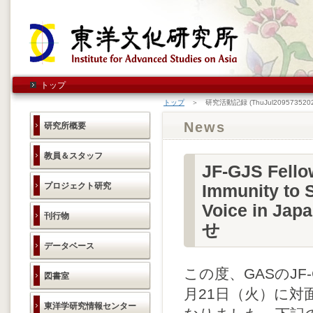
トップ
トップ
＞ 研究活動記録 (ThuJul2095735202
News
研究所概要
教員＆スタッフ
JF-GJS Fello
プロジェクト研究
Immunity to S
Voice in J
刊行物
せ
データベース
この度、GASのJF
図書室
月21日（火）に
東洋学研究情報センター