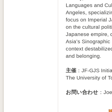
Languages and Cultu
Angeles, specializi
focus on Imperial 
on the cultural poli
Japanese empire, d
Asia’s Sinographic
context destabilize
and belonging.
主催
：JF-GJS Initiat
The University of 
お問い合わせ
：Joel 