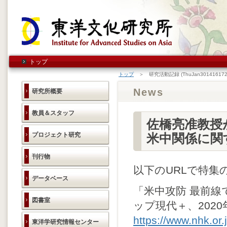
トップ
トップ
＞ 研究活動記録 (ThuJan301416172
News
研究所概要
教員＆スタッフ
佐橋亮准教授
プロジェクト研究
米中関係に関
刊行物
以下のURLで特
データベース
「米中攻防 最前
図書室
ップ現代＋、2020
https://www.nhk.or.
東洋学研究情報センター