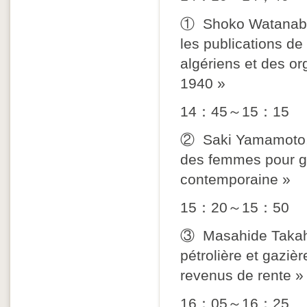
① Shoko Watanabe, 
les publications d
algériens et des or
1940 »
14：45～15：15
② Saki Yamamoto, 
des femmes pour gé
contemporaine »
15：20～15：50
③ Masahide Takahas
pétrolière et gaziè
revenus de rente »
16：05～16：25