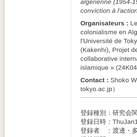
algérienne (1954-1
conviction à l'actio
Organisateurs :
Le
colonialisme en Alg
l'Université de Tok
(Kakenhi), Projet 
collaborative intern
islamique » (24K0
Contact :
Shoko Wa
tokyo.ac.jp）
登録種別：研究会
登録日時：ThuJan15
登録者 ：渡邊・