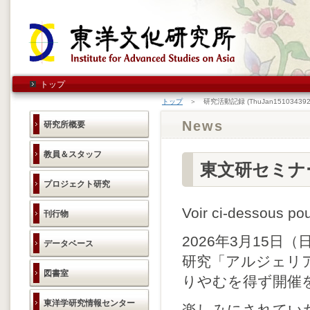
トップ
トップ
＞ 研究活動記録 (ThuJan151034392
News
研究所概要
教員＆スタッフ
東文研セミナ
プロジェクト研究
Voir ci-dessous pou
刊行物
2026年3月15
データベース
研究「アルジェリ
図書室
りやむを得ず開催
東洋学研究情報センター