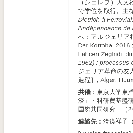
（シェレフ）人文
で学位を取得。主な著作に
Dietrich à Ferrovial
l’indépendance de l
へ：アルジェリア植民
Dar Kortoba, 201
Lahcen Zeghidi, dir
1962) : processus d
ジェリア革命の友人
過程］, Alger: Houma
共催：
東京大学東
済」・科研費基盤研
国際共同研究」（24
連絡先：
渡邊祥子（sho