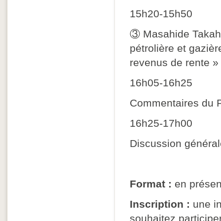
15h20-15h50
③ Masahide Takahas
pétrolière et gaziè
revenus de rente »
16h05-16h25
Commentaires du 
16h25-17h00
Discussion général
Format :
en présent
Inscription :
une in
souhaitez participer