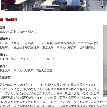
開催情報
題目：
清末変法思想における新と旧
講演者：
王 勇（法学博士、政治学PD、大連海事大学法学院副教授。中国法理学研究
会理事。中国立法学研究会理事。東京大学・東洋文化研究所・訪問研究員）
日時：
2017年1月5日（木）１４：５５～１６：４０
場所：
東京大学・東洋文化研究所・3階大会議室
企画趣旨：
従来の清末変法史研究においては、類型的な歴史叙述に重きが置かれてきた。
このことが法思想や政治思想における伝統的政教観念の構造的意義を見えにく
くしてきた。観念的変容の観点から見ると、器物→制度→文化への変化にひそ
む華夷思想の強い影響が見られる。この影響は変革・保守双方が伝統の中から
自己を正当化する主張に現れている。「信古」によって「歴史的記憶」が示されて
えている。西洋由来の知識と古学の伝統が出会う中で清末変法は極めて複雑な観念