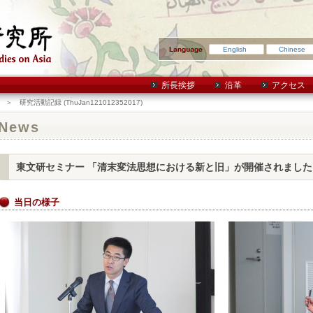
English
Chinese
所長挨拶
沿革
アクセス
＞ 研究活動記録 (ThuJan121012352017)
News
東文研セミナー 「清末変法思想における新と旧」が開催されました
当日の様子